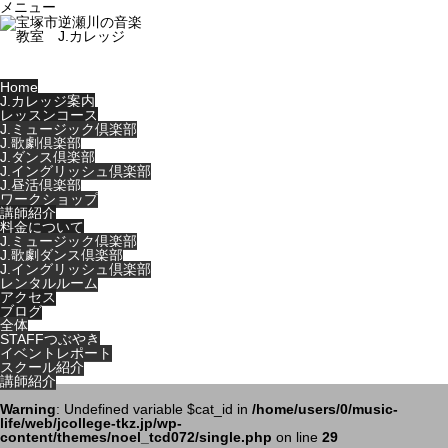
メニュー
Home
J.カレッジ案内
レッスンコース
J.ミュージック倶楽部
J.歌劇倶楽部
J.ダンス倶楽部
J.イングリッシュ倶楽部
J.昼活倶楽部
ワークショップ
講師紹介
料金について
J.ミュージック倶楽部
J.歌劇ダンス倶楽部
J.イングリッシュ倶楽部
レンタルルーム
アクセス
ブログ
全体
STAFFつぶやき
イベントレポート
スクール紹介
講師紹介
Warning
: Undefined variable $cat_id in
/home/users/0/music-
life/web/jcollege-tkz.jp/wp-
content/themes/noel_tcd072/single.php
on line
29