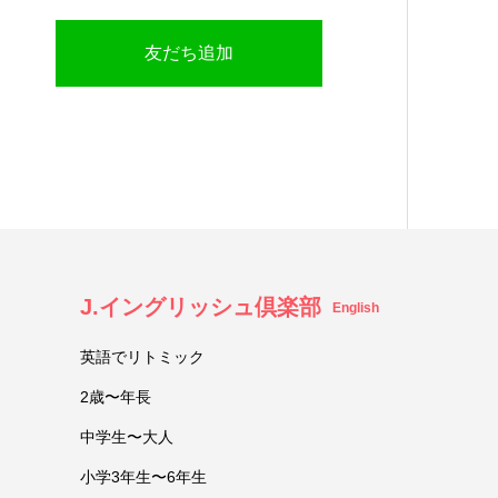
友だち追加
J.イングリッシュ倶楽部
English
英語でリトミック
2歳〜年長
中学生〜大人
小学3年生〜6年生