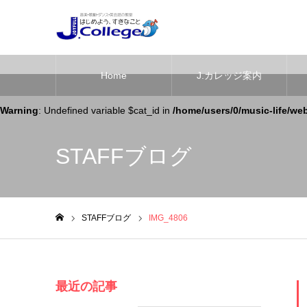
Home
J.カレッジ案内
Warning
: Undefined variable $cat_id in
/home/users/0/music-life/we
STAFFブログ
STAFFブログ
IMG_4806
ホーム
最近の記事