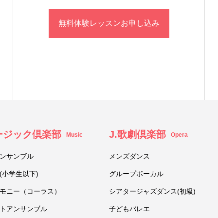
無料体験レッスンお申し込み
ュージック倶楽部
J.歌劇倶楽部
Music
Opera
ンサンブル
メンズダンス
(小学生以下)
グループボーカル
モニー（コーラス）
シアタージャズダンス(初級)
トアンサンブル
子どもバレエ