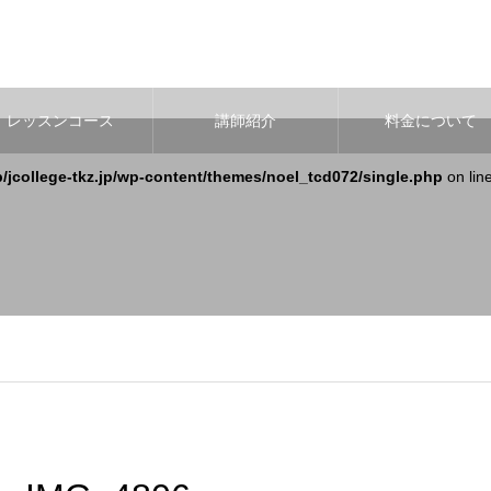
レッスンコース
講師紹介
料金について
b/jcollege-tkz.jp/wp-content/themes/noel_tcd072/single.php
on lin