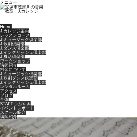
メニュー
Home
J.カレッジ案内
レッスンコース
J.ミュージック倶楽部
J.歌劇倶楽部
J.ダンス倶楽部
J.イングリッシュ倶楽部
J.昼活倶楽部
ワークショップ
講師紹介
料金について
J.ミュージック倶楽部
J.歌劇ダンス倶楽部
J.イングリッシュ倶楽部
レンタルルーム
アクセス
ブログ
全体
STAFFつぶやき
イベントレポート
スクール紹介
講師紹介
Warning
: Undefined variable $cat_id in
/home/users/0/music-
life/web/jcollege-tkz.jp/wp-
content/themes/noel_tcd072/single.php
on line
29