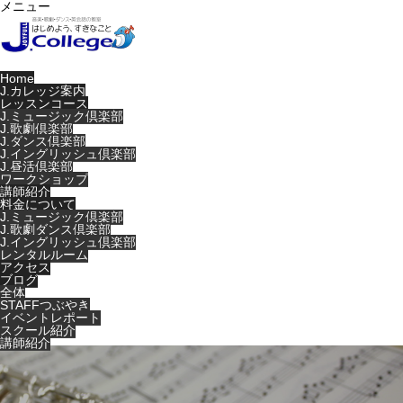
メニュー
Home
J.カレッジ案内
レッスンコース
J.ミュージック倶楽部
J.歌劇倶楽部
J.ダンス倶楽部
J.イングリッシュ倶楽部
J.昼活倶楽部
ワークショップ
講師紹介
料金について
J.ミュージック倶楽部
J.歌劇ダンス倶楽部
J.イングリッシュ倶楽部
レンタルルーム
アクセス
ブログ
全体
STAFFつぶやき
イベントレポート
スクール紹介
講師紹介
Warning
: Undefined variable $cat_id in
/home/users/0/music-
life/web/jcollege-tkz.jp/wp-
content/themes/noel_tcd072/single.php
on line
29