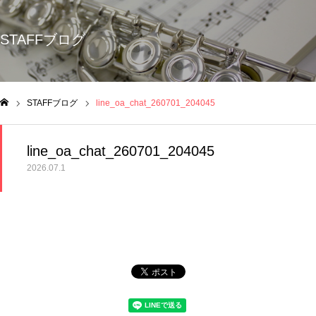
STAFFブログ
STAFFブログ
line_oa_chat_260701_204045
ム
line_oa_chat_260701_204045
2026.07.1