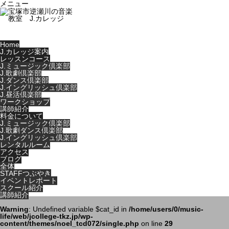
メニュー
Home
J.カレッジ案内
レッスンコース
J.ミュージック倶楽部
J.歌劇倶楽部
J.ダンス倶楽部
J.イングリッシュ倶楽部
J.昼活倶楽部
ワークショップ
講師紹介
料金について
J.ミュージック倶楽部
J.歌劇ダンス倶楽部
J.イングリッシュ倶楽部
レンタルルーム
アクセス
ブログ
全体
STAFFつぶやき
イベントレポート
スクール紹介
講師紹介
Warning
: Undefined variable $cat_id in
/home/users/0/music-
life/web/jcollege-tkz.jp/wp-
content/themes/noel_tcd072/single.php
on line
29