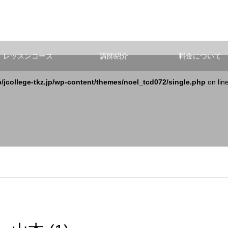
レッスンコース
講師紹介
料金について
b/jcollege-tkz.jp/wp-content/themes/noel_tcd072/single.php
on lin