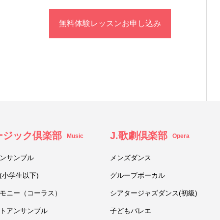
無料体験レッスンお申し込み
ュージック倶楽部
J.歌劇倶楽部
Music
Opera
ンサンブル
メンズダンス
(小学生以下)
グループボーカル
モニー（コーラス）
シアタージャズダンス(初級)
トアンサンブル
子どもバレエ