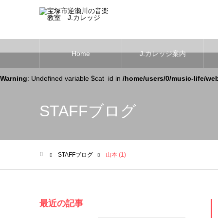
Home
J.カレッジ案内
Warning
: Undefined variable $cat_id in
/home/users/0/music-life/we
STAFFブログ
STAFFブログ
山本 (1)
ホーム
最近の記事