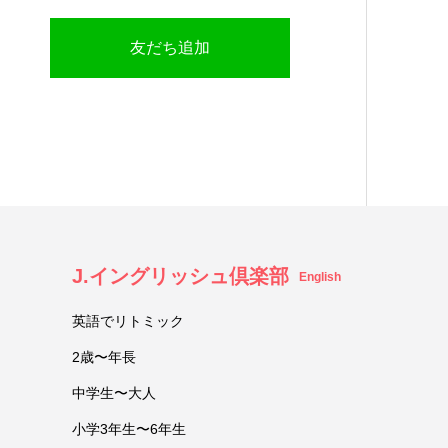
友だち追加
J.イングリッシュ倶楽部
English
英語でリトミック
2歳〜年長
中学生〜大人
小学3年生〜6年生