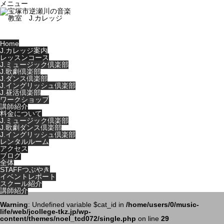
メニュー
Home
J.カレッジ案内
レッスンコース
J.ミュージック倶楽部
J.歌劇倶楽部
J.ダンス倶楽部
J.イングリッシュ倶楽部
J.昼活倶楽部
ワークショップ
講師紹介
料金について
J.ミュージック倶楽部
J.歌劇ダンス倶楽部
J.イングリッシュ倶楽部
レンタルルーム
アクセス
ブログ
全体
STAFFつぶやき
イベントレポート
スクール紹介
講師紹介
Warning
: Undefined variable $cat_id in
/home/users/0/music-
life/web/jcollege-tkz.jp/wp-
content/themes/noel_tcd072/single.php
on line
29