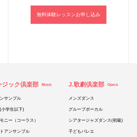
無料体験レッスンお申し込み
ュージック倶楽部
J.歌劇倶楽部
Music
Opera
ンサンブル
メンズダンス
(小学生以下)
グループボーカル
モニー（コーラス）
シアタージャズダンス(初級)
トアンサンブル
子どもバレエ