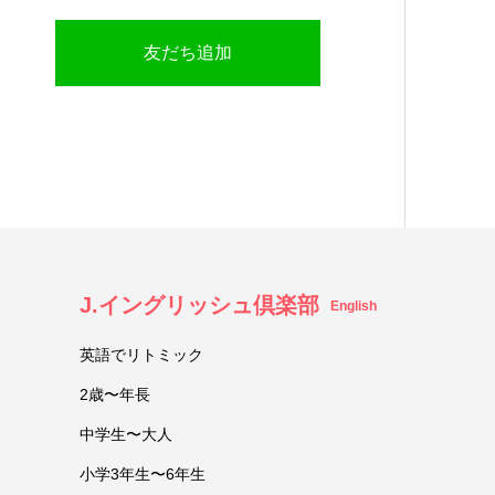
友だち追加
J.イングリッシュ倶楽部
English
英語でリトミック
2歳〜年長
中学生〜大人
小学3年生〜6年生