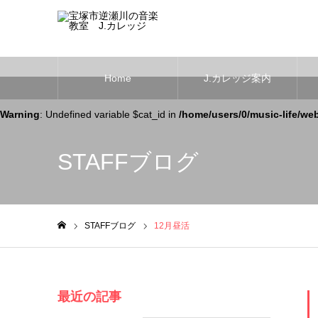
Home
J.カレッジ案内
Warning
: Undefined variable $cat_id in
/home/users/0/music-life/we
STAFFブログ
STAFFブログ
12月昼活
ホーム
最近の記事