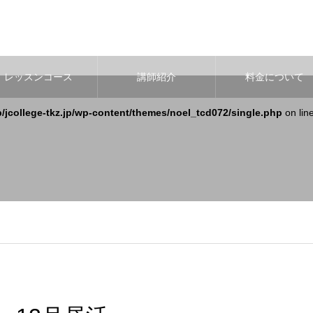
レッスンコース
講師紹介
料金について
b/jcollege-tkz.jp/wp-content/themes/noel_tcd072/single.php
on lin