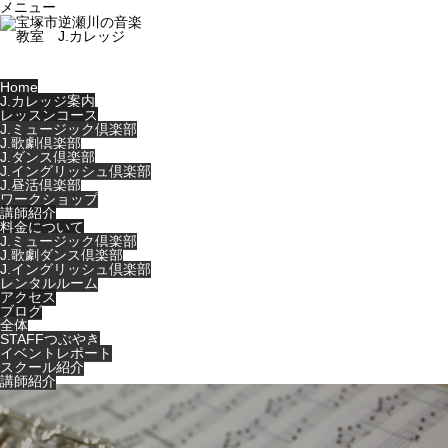
メニュー
Home
J.カレッジ案内
レッスンコース
J.ミュージック倶楽部
J.歌劇倶楽部
J.ダンス倶楽部
J.イングリッシュ倶楽部
J.昼活倶楽部
ワークショップ
講師紹介
料金について
J.ミュージック倶楽部
J.歌劇ダンス倶楽部
J.イングリッシュ倶楽部
レンタルルーム
アクセス
ブログ
全体
STAFFつぶやき
イベントレポート
スクール紹介
講師紹介
Warning
: Undefined variable $cat_id in
/home/users/0/music-
life/web/jcollege-tkz.jp/wp-
content/themes/noel_tcd072/single.php
on line
29