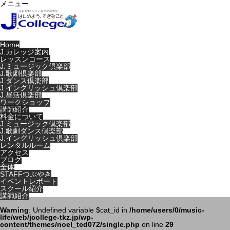
メニュー
Home
J.カレッジ案内
レッスンコース
J.ミュージック倶楽部
J.歌劇倶楽部
J.ダンス倶楽部
J.イングリッシュ倶楽部
J.昼活倶楽部
ワークショップ
講師紹介
料金について
J.ミュージック倶楽部
J.歌劇ダンス倶楽部
J.イングリッシュ倶楽部
レンタルルーム
アクセス
ブログ
全体
STAFFつぶやき
イベントレポート
スクール紹介
講師紹介
Warning
: Undefined variable $cat_id in
/home/users/0/music-
life/web/jcollege-tkz.jp/wp-
content/themes/noel_tcd072/single.php
on line
29