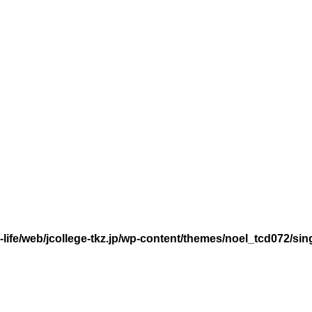
life/web/jcollege-tkz.jp/wp-content/themes/noel_tcd072/sin