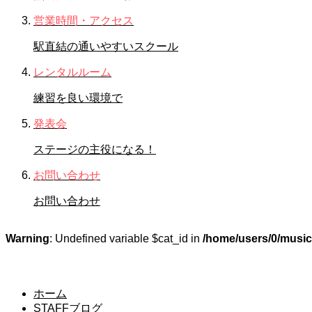
営業時間・アクセス
駅直結の通いやすいスクール
レンタルルーム
練習を良い環境で
発表会
ステージの主役になる！
お問い合わせ
お問い合わせ
Warning
: Undefined variable $cat_id in
/home/users/0/music-
STAFFブログ
ホーム
STAFFブログ