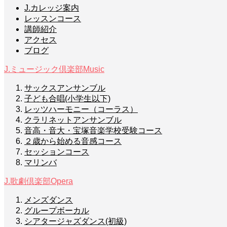
J.カレッジ案内
レッスンコース
講師紹介
アクセス
ブログ
J.ミュージック倶楽部
Music
サックスアンサンブル
子ども合唱(小学生以下)
レッツハーモニー（コーラス）
クラリネットアンサンブル
音高・音大・宝塚音楽学校受験コース
２歳から始める音感コース
セッションコース
マリンバ
J.歌劇倶楽部
Opera
メンズダンス
グループボーカル
シアタージャズダンス(初級)