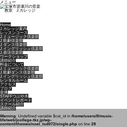
メニュー
Home
J.カレッジ案内
レッスンコース
J.ミュージック倶楽部
J.歌劇倶楽部
J.ダンス倶楽部
J.イングリッシュ倶楽部
J.昼活倶楽部
ワークショップ
講師紹介
料金について
J.ミュージック倶楽部
J.歌劇ダンス倶楽部
J.イングリッシュ倶楽部
レンタルルーム
アクセス
ブログ
全体
STAFFつぶやき
イベントレポート
スクール紹介
講師紹介
Warning
: Undefined variable $cat_id in
/home/users/0/music-
life/web/jcollege-tkz.jp/wp-
content/themes/noel_tcd072/single.php
on line
29