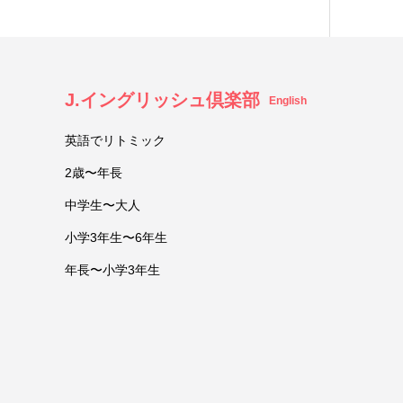
J.イングリッシュ倶楽部
English
英語でリトミック
2歳〜年長
中学生〜大人
小学3年生〜6年生
年長〜小学3年生