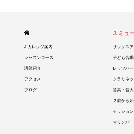
HOME
J.ミ
J.カレッジ案内
サックスア
レッスンコース
子ども合唱
講師紹介
レッツハー
アクセス
クラリネッ
ブログ
音高・音大
２歳から始
セッション
マリンバ