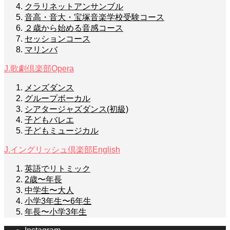
クラリネットアンサンブル
音高・音大・宝塚音楽学校受験コース
２歳から始める音感コース
セッションコース
マリンバ
J.歌劇倶楽部
Opera
メンズダンス
グループボーカル
シアタージャズダンス(初級)
子どもバレエ
子どもミュージカル
J.イングリッシュ倶楽部
English
英語でリトミック
2歳〜年長
中学生〜大人
小学3年生〜6年生
年長〜小学3年生