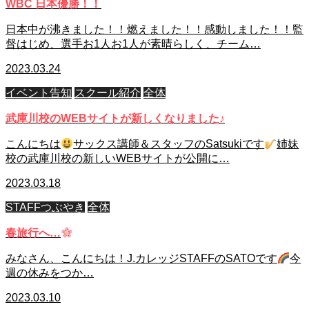
WBC 日本優勝！！
日本中が沸きました！！燃えました！！感動しました！！監
督はじめ、選手お1人お1人が素晴らしく、チーム…
2023.03.24
イベント告知
スクール紹介
全体
武庫川校のWEBサイトが新しくなりました♪
こんにちは
サックス講師＆スタッフのSatsukiです
姉妹
校の武庫川校の新しいWEBサイトが公開に…
2023.03.18
STAFFつぶやき
全体
春旅行へ…
みなさん、こんにちは！J.カレッジSTAFFのSATOです
今
週の休みをつか…
2023.03.10