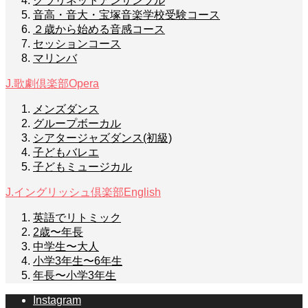
クラリネットアンサンブル
音高・音大・宝塚音楽学校受験コース
２歳から始める音感コース
セッションコース
マリンバ
J.歌劇倶楽部
Opera
メンズダンス
グループボーカル
シアタージャズダンス(初級)
子どもバレエ
子どもミュージカル
J.イングリッシュ倶楽部
English
英語でリトミック
2歳〜年長
中学生〜大人
小学3年生〜6年生
年長〜小学3年生
Instagram