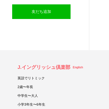
友だち追加
J.イングリッシュ倶楽部
English
英語でリトミック
2歳〜年長
中学生〜大人
小学3年生〜6年生