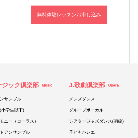
無料体験レッスンお申し込み
ュージック倶楽部
J.歌劇倶楽部
Music
Opera
ンサンブル
メンズダンス
(小学生以下)
グループボーカル
モニー（コーラス）
シアタージャズダンス(初級)
トアンサンブル
子どもバレエ