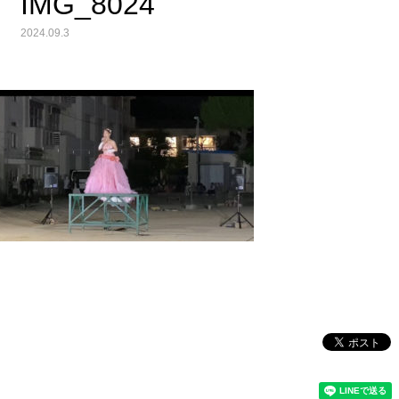
IMG_8024
2024.09.3