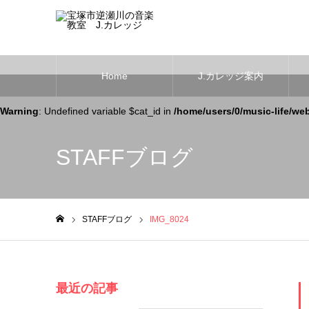
Home
J.カレッジ案内
Warning
: Undefined variable $cat_id in
/home/users/0/music-life/we
STAFFブログ
STAFFブログ
IMG_8024
ホーム
最近の記事