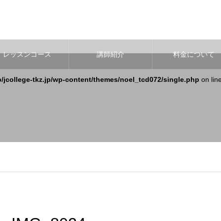
レッスンコース
講師紹介
料金について
b/jcollege-tkz.jp/wp-content/themes/noel_tcd072/single.php
on lin