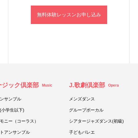
無料体験レッスンお申し込み
ュージック倶楽部
J.歌劇倶楽部
Music
Opera
ンサンブル
メンズダンス
(小学生以下)
グループボーカル
モニー（コーラス）
シアタージャズダンス(初級)
トアンサンブル
子どもバレエ