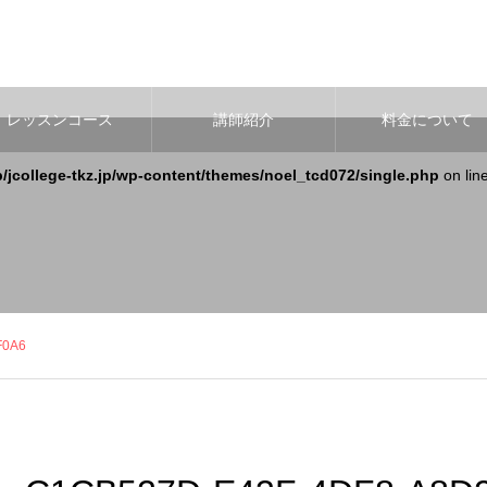
レッスンコース
講師紹介
料金について
b/jcollege-tkz.jp/wp-content/themes/noel_tcd072/single.php
on lin
F0A6