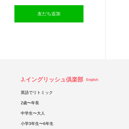
友だち追加
J.イングリッシュ倶楽部
English
英語でリトミック
2歳〜年長
中学生〜大人
小学3年生〜6年生