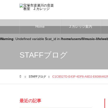
Home
J.カレッジ案内
Warning
: Undefined variable $cat_id in
/home/users/0/music-life/we
STAFFブログ
STAFFブログ
C1CB527D-E43F-4DF8-A8D2-E6086462
ホーム
最近の記事