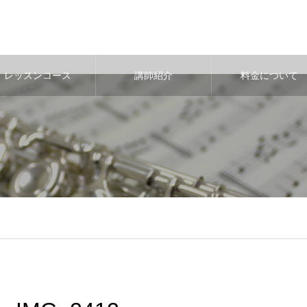
レッスンコース
講師紹介
料金について
b/jcollege-tkz.jp/wp-content/themes/noel_tcd072/single.php
on lin