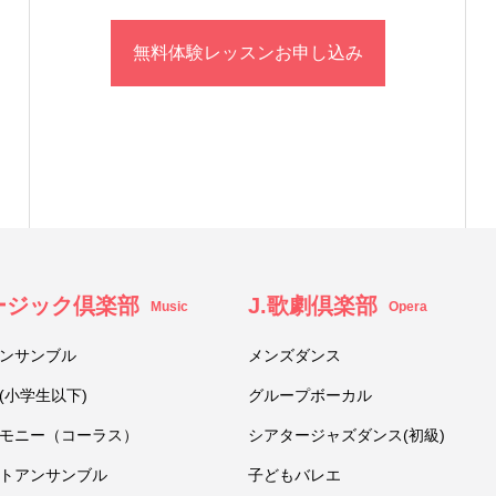
無料体験レッスンお申し込み
ュージック倶楽部
J.歌劇倶楽部
Music
Opera
ンサンブル
メンズダンス
(小学生以下)
グループボーカル
モニー（コーラス）
シアタージャズダンス(初級)
トアンサンブル
子どもバレエ