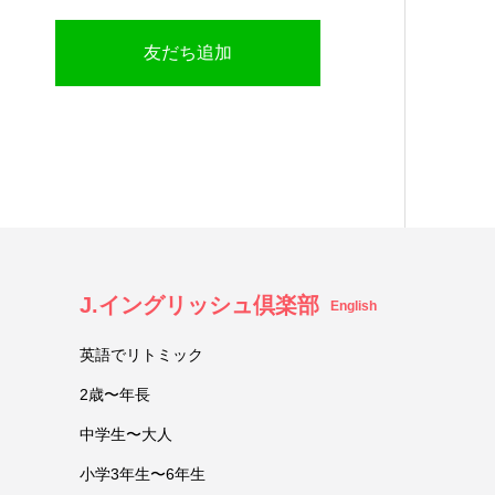
友だち追加
J.イングリッシュ倶楽部
English
英語でリトミック
2歳〜年長
中学生〜大人
小学3年生〜6年生