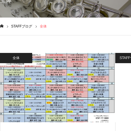
全体
STAFFブログ
全体
ム
全体
STAF