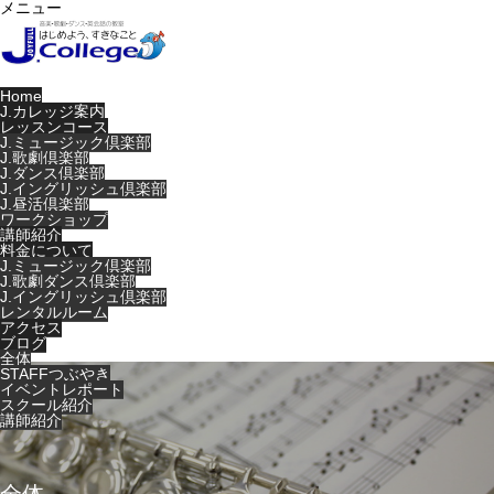
メニュー
Home
J.カレッジ案内
レッスンコース
J.ミュージック倶楽部
J.歌劇倶楽部
J.ダンス倶楽部
J.イングリッシュ倶楽部
J.昼活倶楽部
ワークショップ
講師紹介
料金について
J.ミュージック倶楽部
J.歌劇ダンス倶楽部
J.イングリッシュ倶楽部
レンタルルーム
アクセス
ブログ
全体
STAFFつぶやき
イベントレポート
スクール紹介
講師紹介