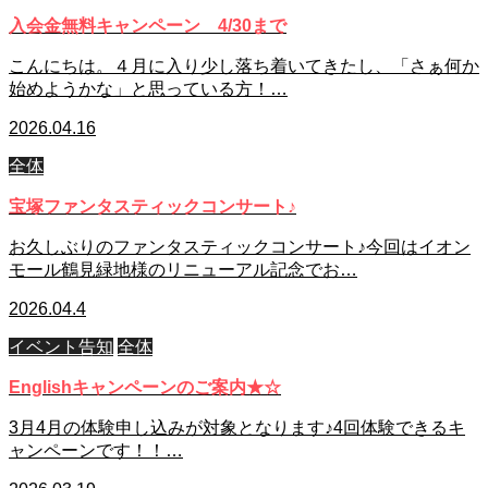
入会金無料キャンペーン 4/30まで
こんにちは。４月に入り少し落ち着いてきたし、「さぁ何か
始めようかな」と思っている方！…
2026.04.16
全体
宝塚ファンタスティックコンサート♪
お久しぶりのファンタスティックコンサート♪今回はイオン
モール鶴見緑地様のリニューアル記念でお…
2026.04.4
イベント告知
全体
Englishキャンペーンのご案内★☆
3月4月の体験申し込みが対象となります♪4回体験できるキ
ャンペーンです！！…