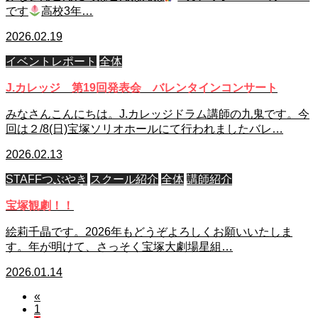
です
高校3年…
2026.02.19
イベントレポート
全体
J.カレッジ 第19回発表会 バレンタインコンサート
みなさんこんにちは。J.カレッジドラム講師の九鬼です。今
回は２/8(日)宝塚ソリオホールにて行われましたバレ…
2026.02.13
STAFFつぶやき
スクール紹介
全体
講師紹介
宝塚観劇！！
絵莉千晶です。2026年もどうぞよろしくお願いいたしま
す。年が明けて、さっそく宝塚大劇場星組…
2026.01.14
«
1