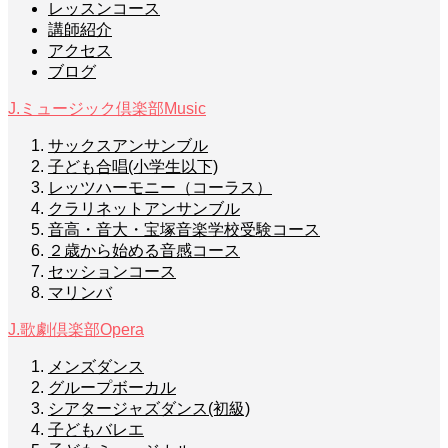
レッスンコース
講師紹介
アクセス
ブログ
J.ミュージック倶楽部
Music
サックスアンサンブル
子ども合唱(小学生以下)
レッツハーモニー（コーラス）
クラリネットアンサンブル
音高・音大・宝塚音楽学校受験コース
２歳から始める音感コース
セッションコース
マリンバ
J.歌劇倶楽部
Opera
メンズダンス
グループボーカル
シアタージャズダンス(初級)
子どもバレエ