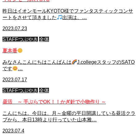
昨日はイオンモールKYOTO様でファンタスティックコンサ
ートをさせて頂きました
出演は、…
2023.07.23
STAFFつぶやき
全体
夏本番
みなさんこんにちはこんばんは
J.collegeスタッフのSATO
です
…
2023.07.17
STAFFつぶやき
全体
昼活 ～ 手ぶらでOK！！かぎ針で小物作り ～
こんにちは。今日は、月～金曜の平日開講している昼活クラ
ブから、本日13時より行っていた山本雅…
2023.07.4