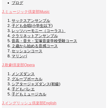
ブログ
J.ミュージック倶楽部
Music
サックスアンサンブル
子ども合唱(小学生以下)
レッツハーモニー（コーラス）
クラリネットアンサンブル
音高・音大・宝塚音楽学校受験コース
２歳から始める音感コース
セッションコース
マリンバ
J.歌劇倶楽部
Opera
メンズダンス
グループボーカル
シアタージャズダンス(初級)
子どもバレエ
子どもミュージカル
J.イングリッシュ倶楽部
English