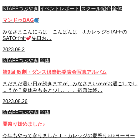
STAFFつぶやき
イベントレポート
スクール紹介
全体
マンドゥBAG
みなさまこんにちは！こんばんは！J.カレッジSTAFFの
SATOです
先日お…
2023.09.2
STAFFつぶやき
全体
第9回 歌劇・ダンス倶楽部発表会写真アルバム
まだまだ暑い日が続きますが、みなさまいかがお過ごしでし
ょうか？夏休みもあと少し。。。宿題は終…
2023.08.26
STAFFつぶやき
全体
夏祭り始めました♪
今年もやって参りましたＪ・カレッジの夏祭り♪♪♪ヨーヨー