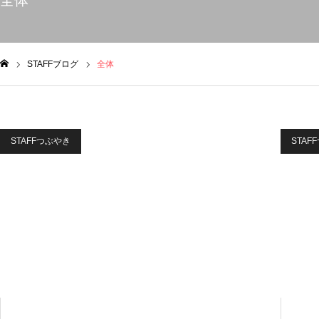
全体
STAFFブログ
全体
ム
STAFFつぶやき
STAF