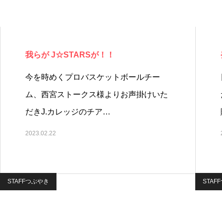
我らが J☆STARSが！！
今を時めくプロバスケットボールチー
ム、西宮ストークス様よりお声掛けいた
だきJ.カレッジのチア…
2023.02.22
STAFFつぶやき
STAF