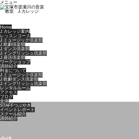
メニュー
Home
J.カレッジ案内
レッスンコース
J.ミュージック倶楽部
J.歌劇倶楽部
J.ダンス倶楽部
J.イングリッシュ倶楽部
J.昼活倶楽部
ワークショップ
講師紹介
料金について
J.ミュージック倶楽部
J.歌劇ダンス倶楽部
J.イングリッシュ倶楽部
レンタルルーム
アクセス
ブログ
全体
STAFFつぶやき
イベントレポート
スクール紹介
講師紹介