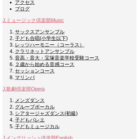
アクセス
ブログ
J.ミュージック倶楽部
Music
サックスアンサンブル
子ども合唱(小学生以下)
レッツハーモニー（コーラス）
クラリネットアンサンブル
音高・音大・宝塚音楽学校受験コース
２歳から始める音感コース
セッションコース
マリンバ
J.歌劇倶楽部
Opera
メンズダンス
グループボーカル
シアタージャズダンス(初級)
子どもバレエ
子どもミュージカル
J.イングリッシュ倶楽部
English