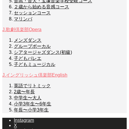
音高・音大・宝塚音楽学校受験コース
２歳から始める音感コース
セッションコース
マリンバ
J.歌劇倶楽部
Opera
メンズダンス
グループボーカル
シアタージャズダンス(初級)
子どもバレエ
子どもミュージカル
J.イングリッシュ倶楽部
English
英語でリトミック
2歳〜年長
中学生〜大人
小学3年生〜6年生
年長〜小学3年生
Instagram
X