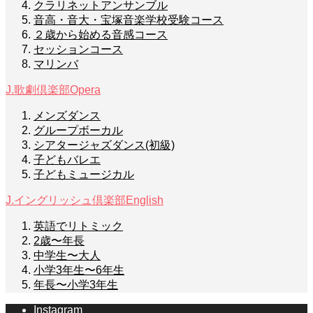
クラリネットアンサンブル
音高・音大・宝塚音楽学校受験コース
２歳から始める音感コース
セッションコース
マリンバ
J.歌劇倶楽部
Opera
メンズダンス
グループボーカル
シアタージャズダンス(初級)
子どもバレエ
子どもミュージカル
J.イングリッシュ倶楽部
English
英語でリトミック
2歳〜年長
中学生〜大人
小学3年生〜6年生
年長〜小学3年生
Instagram