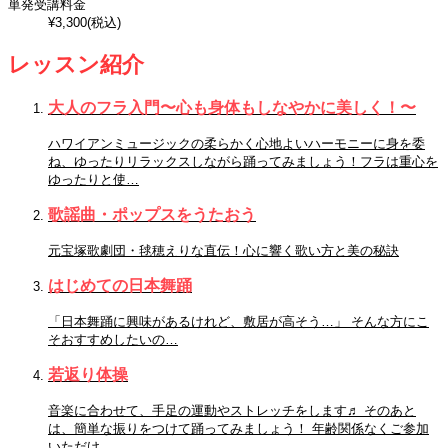
単発受講料金
¥3,300(税込)
レッスン紹介
大人のフラ入門〜心も身体もしなやかに美しく！〜
ハワイアンミュージックの柔らかく心地よいハーモニーに身を委
ね、ゆったりリラックスしながら踊ってみましょう！フラは重心を
ゆったりと使…
歌謡曲・ポップスをうたおう
元宝塚歌劇団・毬穂えりな直伝！心に響く歌い方と美の秘訣
はじめての日本舞踊
「日本舞踊に興味があるけれど、敷居が高そう…」 そんな方にこ
そおすすめしたいの…
若返り体操
音楽に合わせて、手足の運動やストレッチをします♬ そのあと
は、簡単な振りをつけて踊ってみましょう！ 年齢関係なくご参加
いただけ…