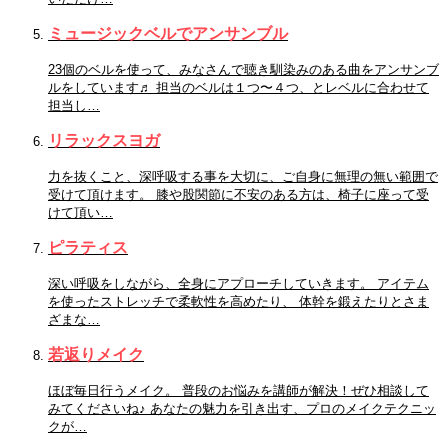
ミュージックベルでアンサンブル
23個のベルを使って、みなさんで聴き馴染みのある曲をアンサンブ
ルをしています♬ 担当のベルは１つ〜４つ、とレベルに合わせて
担当し…
リラックスヨガ
力を抜くこと、深呼吸する事を大切に、ご自身に無理の無い範囲で
受けて頂けます。 膝や股関節に不安のある方は、椅子に座って受
けて頂い…
ピラティス
深い呼吸をしながら、全身にアプローチしていきます。 アイテム
を使ったストレッチで柔軟性を高めたり、 体幹を鍛えたりとさま
ざまな…
若返りメイク
ほぼ毎日行うメイク。 普段のお悩みを講師が解決！ぜひ相談して
みてくださいね♪ あなたの魅力を引き出す、プロのメイクテクニッ
クが…