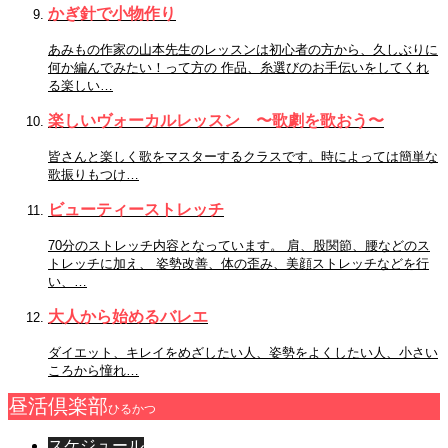
かぎ針で小物作り
あみもの作家の山本先生のレッスンは初心者の方から、久しぶりに
何か編んでみたい！って方の 作品、糸選びのお手伝いをしてくれ
る楽しい…
楽しいヴォーカルレッスン 〜歌劇を歌おう〜
皆さんと楽しく歌をマスターするクラスです。時によっては簡単な
歌振りもつけ…
ビューティーストレッチ
70分のストレッチ内容となっています。 肩、股関節、腰などのス
トレッチに加え、 姿勢改善、体の歪み、美顔ストレッチなどを行
い、…
大人から始めるバレエ
ダイエット、キレイをめざしたい人、姿勢をよくしたい人、小さい
ころから憧れ…
昼活倶楽部
ひるかつ
スケジュール