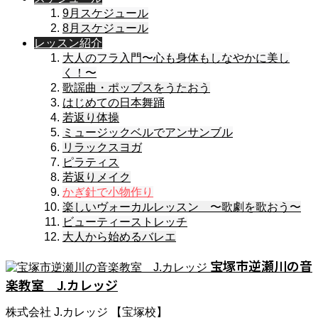
9月スケジュール
8月スケジュール
レッスン紹介
大人のフラ入門〜心も身体もしなやかに美し
く！〜
歌謡曲・ポップスをうたおう
はじめての日本舞踊
若返り体操
ミュージックベルでアンサンブル
リラックスヨガ
ピラティス
若返りメイク
かぎ針で小物作り
楽しいヴォーカルレッスン 〜歌劇を歌おう〜
ビューティーストレッチ
大人から始めるバレエ
宝塚市逆瀬川の音
楽教室 J.カレッジ
株式会社 J.カレッジ 【宝塚校】