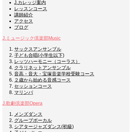
J.カレッジ案内
レッスンコース
講師紹介
アクセス
ブログ
J.ミュージック倶楽部
Music
サックスアンサンブル
子ども合唱(小学生以下)
レッツハーモニー（コーラス）
クラリネットアンサンブル
音高・音大・宝塚音楽学校受験コース
２歳から始める音感コース
セッションコース
マリンバ
J.歌劇倶楽部
Opera
メンズダンス
グループボーカル
シアタージャズダンス(初級)