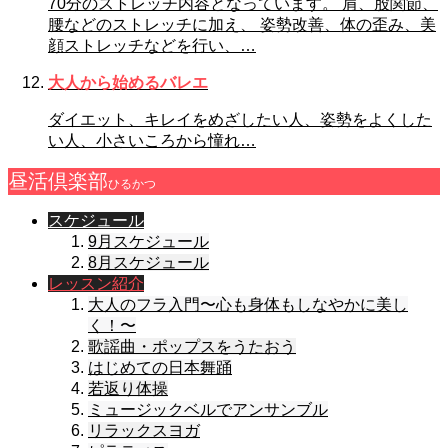
70分のストレッチ内容となっています。 肩、股関節、
腰などのストレッチに加え、 姿勢改善、体の歪み、美
顔ストレッチなどを行い、…
大人から始めるバレエ
ダイエット、キレイをめざしたい人、姿勢をよくした
い人、小さいころから憧れ…
昼活倶楽部
ひるかつ
スケジュール
9月スケジュール
8月スケジュール
レッスン紹介
大人のフラ入門〜心も身体もしなやかに美し
く！〜
歌謡曲・ポップスをうたおう
はじめての日本舞踊
若返り体操
ミュージックベルでアンサンブル
リラックスヨガ