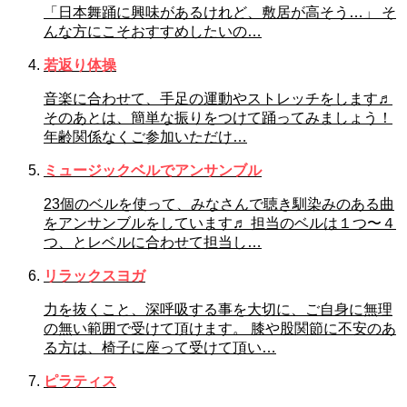
「日本舞踊に興味があるけれど、敷居が高そう…」 そ
んな方にこそおすすめしたいの…
若返り体操
音楽に合わせて、手足の運動やストレッチをします♬
そのあとは、簡単な振りをつけて踊ってみましょう！
年齢関係なくご参加いただけ…
ミュージックベルでアンサンブル
23個のベルを使って、みなさんで聴き馴染みのある曲
をアンサンブルをしています♬ 担当のベルは１つ〜４
つ、とレベルに合わせて担当し…
リラックスヨガ
力を抜くこと、深呼吸する事を大切に、ご自身に無理
の無い範囲で受けて頂けます。 膝や股関節に不安のあ
る方は、椅子に座って受けて頂い…
ピラティス