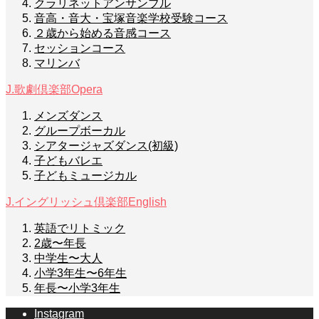
クラリネットアンサンブル
音高・音大・宝塚音楽学校受験コース
２歳から始める音感コース
セッションコース
マリンバ
J.歌劇倶楽部
Opera
メンズダンス
グループボーカル
シアタージャズダンス(初級)
子どもバレエ
子どもミュージカル
J.イングリッシュ倶楽部
English
英語でリトミック
2歳〜年長
中学生〜大人
小学3年生〜6年生
年長〜小学3年生
Instagram