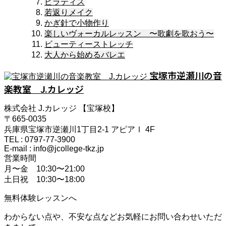
ピラティス
若返りメイク
かぎ針で小物作り
楽しいヴォーカルレッスン 〜歌劇を歌おう〜
ビューティーストレッチ
大人から始めるバレエ
宝塚市逆瀬川の音
楽教室 J.カレッジ
株式会社 J.カレッジ 【宝塚校】
〒665-0035
兵庫県宝塚市逆瀬川1丁目2-1 アピアⅠ 4F
TEL : 0797-77-3900
E-mail : info@jcollege-tkz.jp
営業時間
月〜金 10:30〜21:00
土日祝 10:30〜18:00
無料体験レッスンへ
わからない点や、不安な点などお気軽にお問い合わせいただ