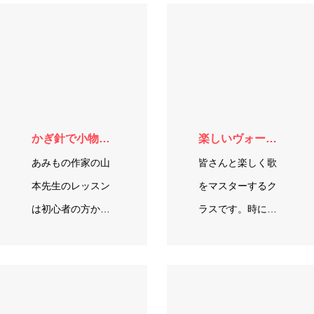
柔軟性を高めた
の魅力を引き出
り、 体幹を鍛えた
す、プロのメイク
りとさまざまな…
テクニックが…
かぎ針で小物作り
楽しいヴォーカルレッスン 〜歌劇を歌おう〜
あみもの作家の山
皆さんと楽しく歌
本先生のレッスン
をマスターするク
は初心者の方か
ラスです。時によ
ら、久しぶりに何
っては簡単な歌振
か編んでみたい！
りもつけ…
って方の 作品、糸
選びのお手伝いを