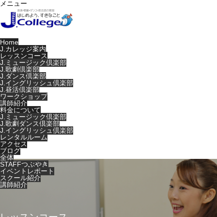
メニュー
Home
J.カレッジ案内
レッスンコース
J.ミュージック倶楽部
J.歌劇倶楽部
J.ダンス倶楽部
J.イングリッシュ倶楽部
J.昼活倶楽部
ワークショップ
講師紹介
料金について
J.ミュージック倶楽部
J.歌劇ダンス倶楽部
J.イングリッシュ倶楽部
レンタルルーム
アクセス
ブログ
全体
STAFFつぶやき
イベントレポート
スクール紹介
講師紹介