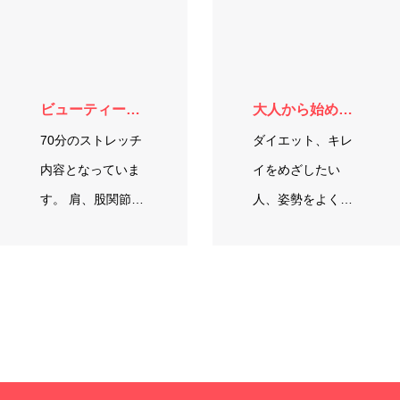
してくれる楽し
い…
ビューティーストレッチ
大人から始めるバレエ
70分のストレッチ
ダイエット、キレ
内容となっていま
イをめざしたい
す。 肩、股関節、
人、姿勢をよくし
腰などのストレッ
たい人、小さいこ
チに加え、 姿勢改
ろから憧れ…
善、体の歪み、美
顔ストレッチなど
を行い、…