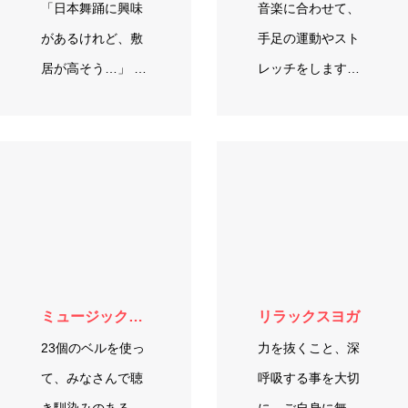
「日本舞踊に興味
音楽に合わせて、
があるけれど、敷
手足の運動やスト
居が高そう…」 そ
レッチをします♬
んな方にこそおす
そのあとは、簡単
すめしたいの…
な振りをつけて踊
ってみましょう！
年齢関係なくご参
加いただけ…
ミュージックベルでアンサンブル
リラックスヨガ
23個のベルを使っ
力を抜くこと、深
て、みなさんで聴
呼吸する事を大切