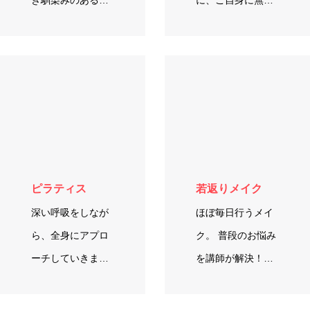
き馴染みのある曲
に、ご自身に無理
をアンサンブルを
の無い範囲で受け
しています♬ 担当
て頂けます。 膝や
のベルは１つ〜４
股関節に不安のあ
つ、とレベルに合
る方は、椅子に座
わせて担当し…
って受けて頂い…
ピラティス
若返りメイク
深い呼吸をしなが
ほぼ毎日行うメイ
ら、全身にアプロ
ク。 普段のお悩み
ーチしていきま
を講師が解決！ぜ
す。 アイテムを使
ひ相談してみてく
ったストレッチで
ださいね♪ あなた