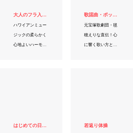
大人のフラ入門〜心も身体もしなやかに美しく！〜
歌謡曲・ポップスをうたおう
ハワイアンミュー
元宝塚歌劇団・毬
ジックの柔らかく
穂えりな直伝！心
心地よいハーモニ
に響く歌い方と美
ーに身を委ね、ゆ
の秘訣
ったりリラックス
しながら踊ってみ
ましょう！フラは
重心をゆったりと
使…
はじめての日本舞踊
若返り体操