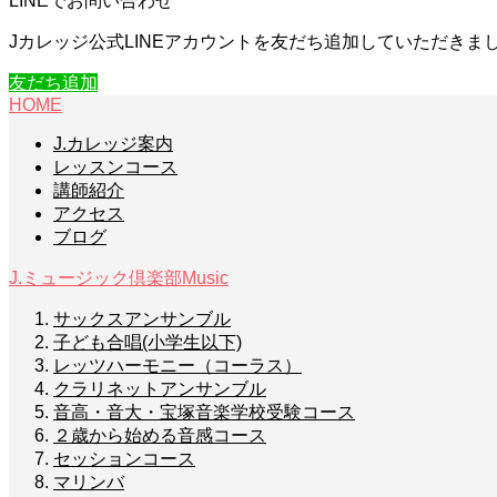
LINEでお問い合わせ
Jカレッジ公式LINEアカウントを友だち追加していただき
友だち追加
HOME
J.カレッジ案内
レッスンコース
講師紹介
アクセス
ブログ
J.ミュージック倶楽部
Music
サックスアンサンブル
子ども合唱(小学生以下)
レッツハーモニー（コーラス）
クラリネットアンサンブル
音高・音大・宝塚音楽学校受験コース
２歳から始める音感コース
セッションコース
マリンバ