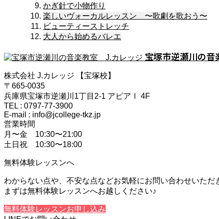
かぎ針で小物作り
楽しいヴォーカルレッスン 〜歌劇を歌おう〜
ビューティーストレッチ
大人から始めるバレエ
宝塚市逆瀬川の音楽
株式会社 J.カレッジ 【宝塚校】
〒665-0035
兵庫県宝塚市逆瀬川1丁目2-1 アピアⅠ 4F
TEL : 0797-77-3900
E-mail : info@jcollege-tkz.jp
営業時間
月〜金 10:30〜21:00
土日祝 10:30〜18:00
無料体験レッスンへ
わからない点や、不安な点などお気軽にお問い合わせいただ
まずは無料体験レッスンへお越しください♪
無料体験レッスンお申し込み