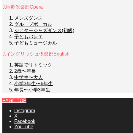
J.歌劇倶楽部
Opera
メンズダンス
グループボーカル
シアタージャズダンス(初級)
子どもバレエ
子どもミュージカル
J.イングリッシュ倶楽部
English
英語でリトミック
2歳〜年長
中学生〜大人
小学3年生〜6年生
年長〜小学3年生
PAGE TOP
Instagram
X
Facebook
YouTube