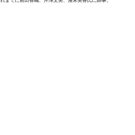
これまでに前田香織、芹澤文美、湊朱美各氏に師事。