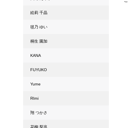
絵莉 千晶
毬乃 ゆい
桐生 園加
KANA
FUYUKO
Yume
RImi
翔 つかさ
花柳 梨兆