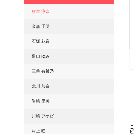
杉本 淳奈
金森 千明
石坂 花音
畠山 ゆみ
三善 有希乃
北川 加奈
岩崎 里美
川崎 アケビ
こ
村上 咲