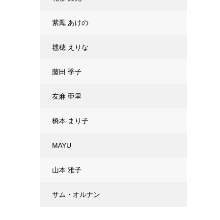
紫鳳 あけの
毬穂 えりな
藤田 季子
友麻 亜里
橋本 まり子
MAYU
山本 雅子
サム・オルナン