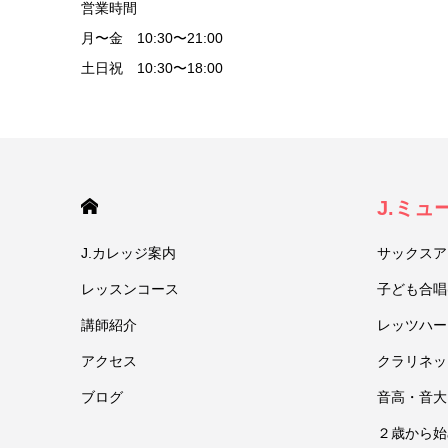
営業時間
月〜金 10:30〜21:00
土日祝 10:30〜18:00
HOME
J.ミ
J.カレッジ案内
サックスア
レッスンコース
子ども合唱
講師紹介
レッツハー
アクセス
クラリネッ
ブログ
音高・音大
２歳から始