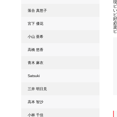
落合 真悠子
必
宮下 優花
小山 亜希
高橋 悠香
青木 麻衣
Satsuki
三井 明日見
高本 智沙
小林 千佳