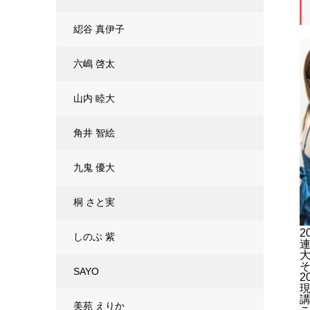
綛谷 真伊子
六嶋 啓太
山内 睦大
角井 智絵
九鬼 優大
桐 さと実
しのぶ 紫
SAYO
2
美苑 えりか