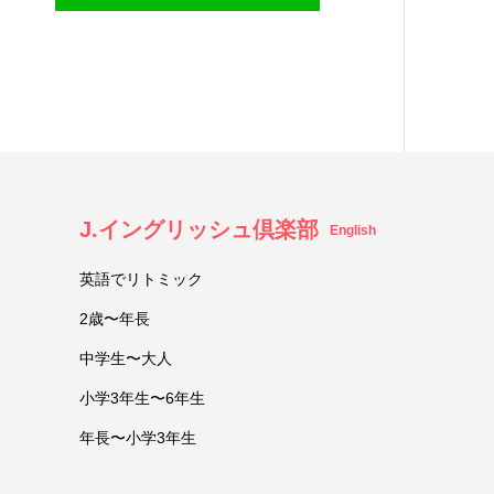
J.イングリッシュ倶楽部
English
英語でリトミック
2歳〜年長
中学生〜大人
小学3年生〜6年生
年長〜小学3年生