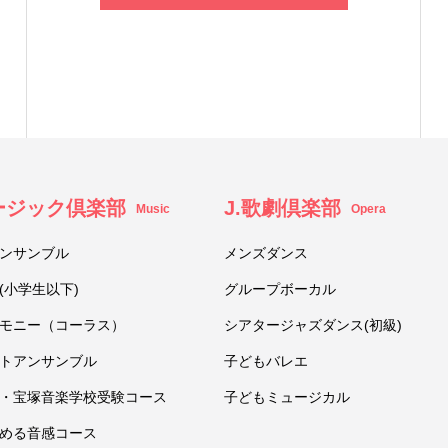
ュージック倶楽部
J.歌劇倶楽部
Music
Opera
ンサンブル
メンズダンス
(小学生以下)
グループボーカル
モニー（コーラス）
シアタージャズダンス(初級)
トアンサンブル
子どもバレエ
・宝塚音楽学校受験コース
子どもミュージカル
める音感コース