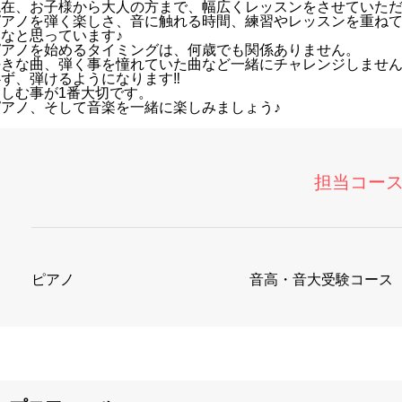
現在、お子様から大人の方まで、幅広くレッスンをさせていた
ピアノを弾く楽しさ、音に触れる時間、練習やレッスンを重ね
いなと思っています♪
ピアノを始めるタイミングは、何歳でも関係ありません。
好きな曲、弾く事を憧れていた曲など一緒にチャレンジしませ
ず、弾けるようになります‼︎
楽しむ事が1番大切です。
ピアノ、そして音楽を一緒に楽しみましょう♪
担当コー
ピアノ
音高・音大受験コース