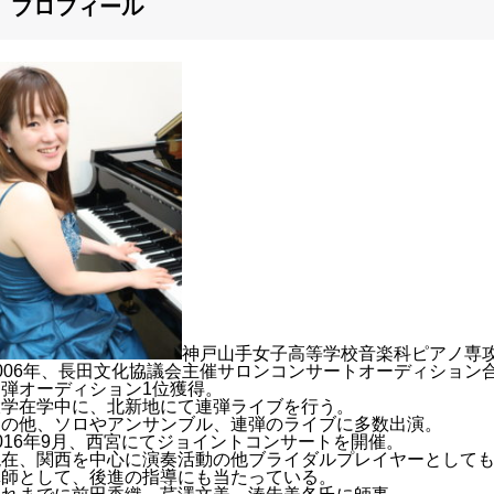
プロフィール
神戸山手女子高等学校音楽科ピアノ専
2006年、長田文化協議会主催サロンコンサートオーディション
連弾オーディション1位獲得。
大学在学中に、北新地にて連弾ライブを行う。
その他、ソロやアンサンブル、連弾のライブに多数出演。
016年9月、西宮にてジョイントコンサートを開催。
現在、関西を中心に演奏活動の他ブライダルプレイヤーとして
講師として、後進の指導にも当たっている。