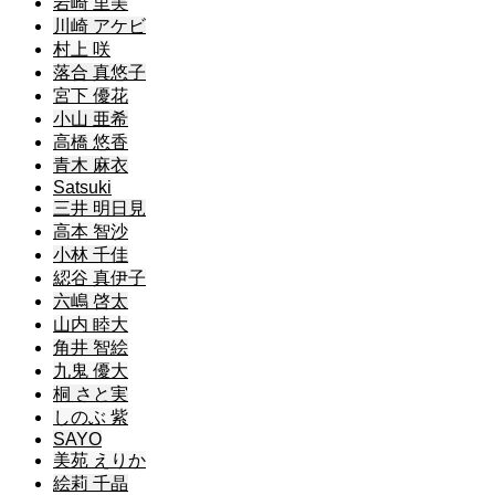
岩崎 里美
川崎 アケビ
村上 咲
落合 真悠子
宮下 優花
小山 亜希
高橋 悠香
青木 麻衣
Satsuki
三井 明日見
高本 智沙
小林 千佳
綛谷 真伊子
六嶋 啓太
山内 睦大
角井 智絵
九鬼 優大
桐 さと実
しのぶ 紫
SAYO
美苑 えりか
絵莉 千晶