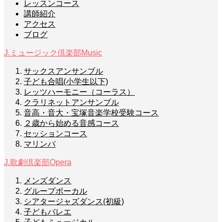
レッスンコース
講師紹介
アクセス
ブログ
J.ミュージック倶楽部
Music
サックスアンサンブル
子ども合唱(小学生以下)
レッツハーモニー（コーラス）
クラリネットアンサンブル
音高・音大・宝塚音楽学校受験コース
２歳から始める音感コース
セッションコース
マリンバ
J.歌劇倶楽部
Opera
メンズダンス
グループボーカル
シアタージャズダンス(初級)
子どもバレエ