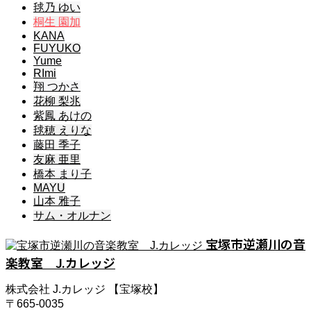
毬乃 ゆい
桐生 園加
KANA
FUYUKO
Yume
RImi
翔 つかさ
花柳 梨兆
紫鳳 あけの
毬穂 えりな
藤田 季子
友麻 亜里
橋本 まり子
MAYU
山本 雅子
サム・オルナン
宝塚市逆瀬川の音
楽教室 J.カレッジ
株式会社 J.カレッジ 【宝塚校】
〒665-0035