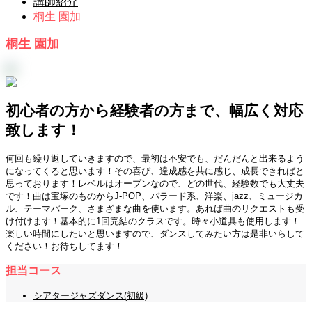
講師紹介
桐生 園加
桐生 園加
初心者の方から経験者の方まで、幅広く対応
致します！
何回も繰り返していきますので、最初は不安でも、だんだんと出来るよう
になってくると思います！その喜び、達成感を共に感じ、成長できればと
思っております！レベルはオープンなので、どの世代、経験数でも大丈夫
です！曲は宝塚のものからJ-POP、バラード系、洋楽、jazz、ミュージカ
ル、テーマパーク、さまざまな曲を使います。あれば曲のリクエストも受
け付けます！基本的に1回完結のクラスです。時々小道具も使用します！
楽しい時間にしたいと思いますので、ダンスしてみたい方は是非いらして
ください！お待ちしてます！
担当コース
シアタージャズダンス(初級)