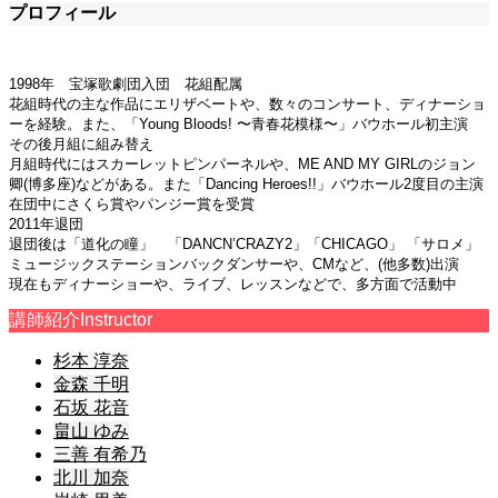
プロフィール
1998年 宝塚歌劇団入団 花組配属
花組時代の主な作品にエリザベートや、数々のコンサート、ディナーショ
ーを経験。また、「Young Bloods! 〜青春花模様〜」バウホール初主演
その後月組に組み替え
月組時代にはスカーレットピンパーネルや、ME AND MY GIRLのジョン
卿(博多座)などがある。また「Dancing Heroes!!」バウホール2度目の主演
在団中にさくら賞やパンジー賞を受賞
2011年退団
退団後は「道化の瞳」 「DANCN’CRAZY2」「CHICAGO」 「サロメ」
ミュージックステーションバックダンサーや、CMなど、(他多数)出演
現在もディナーショーや、ライブ、レッスンなどで、多方面で活動中
講師紹介
Instructor
杉本 淳奈
金森 千明
石坂 花音
畠山 ゆみ
三善 有希乃
北川 加奈