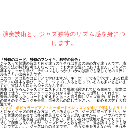
演奏技術と、ジャズ独特のリズム感を身につ
けます。
「独特のコード、独特のフンイキ、独特の音色」
ジャズって普通の音楽と何が違うの？それは音楽の進め方が違うんです。表
現の方法が特別な考え方なんです。でも大きな違いはありません。ジャズの
基本をしっかり学び、そのコツをしっかりつかめば誰でも楽しくその世界に
浸ることが出来るんです。
このコースは基本はピアノで学びますが、キーボードでもOKです。ある程度
ピアノの基本を学び、そして、ジャズに入ると思っている方も多いと思いま
すが、実は入り口からジャズなんです。
先生はもちろんジャズピアニストとして現役活躍されている先生で、実際に
舞台で使う、ナマのテクニックを分かり易く皆さんに指導してくれます。
普通の音楽も少しコードを変えるとあっと言う間にジャズ進行に変わる、そ
の驚きのテクニックを是非、自分のものにして下さい。 初心者の方も大歓
迎です。
ジャズ・ポピュラーピアノ・キーボードのレッスンを通じて何をしよう！！
とにかくジャズの好きな方は、色々考えないで、ジャズに浸って下さい。そ
して普通の発表会では多分物足りなくなると思いますから、ライブハウスで
行う、ライブ発表会に挑戦して下さい。新しい自分の境地が見つかります。
そして演奏も良いですが、ジャズピアノと歌を使って、弾き語りもとても楽
しいですよ。。。ジャズは心の音楽です。 色々な事を考えながら、それを