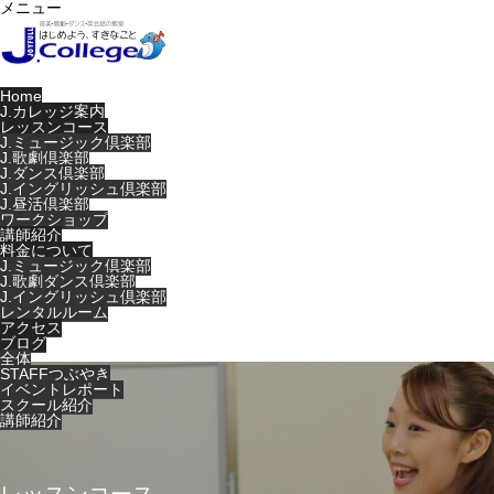
メニュー
Home
J.カレッジ案内
レッスンコース
J.ミュージック倶楽部
J.歌劇倶楽部
J.ダンス倶楽部
J.イングリッシュ倶楽部
J.昼活倶楽部
ワークショップ
講師紹介
料金について
J.ミュージック倶楽部
J.歌劇ダンス倶楽部
J.イングリッシュ倶楽部
レンタルルーム
アクセス
ブログ
全体
STAFFつぶやき
イベントレポート
スクール紹介
講師紹介