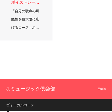
ボイストレーニング
「自分の歌声の可
能性を最大限に広
げるコース - ボイ
ストレーニング」
今の自分の声って
意識した…
J.ミュージック倶楽部
Music
ヴォーカルコース