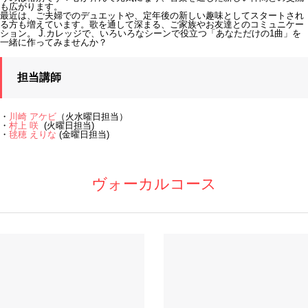
も広がります。
最近は、ご夫婦でのデュエットや、定年後の新しい趣味としてスタートされ
る方も増えています。歌を通して深まる、ご家族やお友達とのコミュニケー
ション。 J.カレッジで、いろいろなシーンで役立つ「あなただけの1曲」を
一緒に作ってみませんか？
担当講師
・
川崎 アケビ
（火水曜日担当）
・
村上 咲
(火曜日担当)
・
毬穂 えりな
(金曜日担当)
ヴォーカルコース