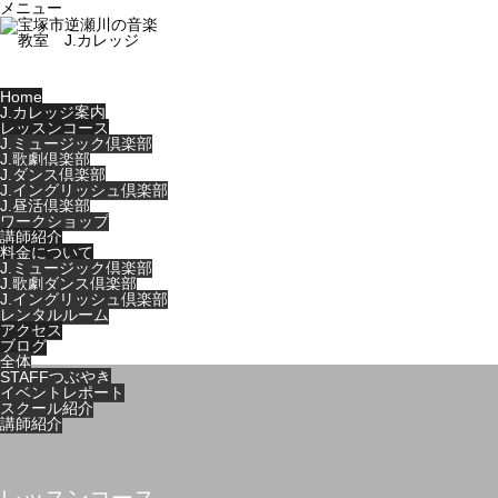
メニュー
Home
J.カレッジ案内
レッスンコース
J.ミュージック倶楽部
J.歌劇倶楽部
J.ダンス倶楽部
J.イングリッシュ倶楽部
J.昼活倶楽部
ワークショップ
講師紹介
料金について
J.ミュージック倶楽部
J.歌劇ダンス倶楽部
J.イングリッシュ倶楽部
レンタルルーム
アクセス
ブログ
全体
STAFFつぶやき
イベントレポート
スクール紹介
講師紹介