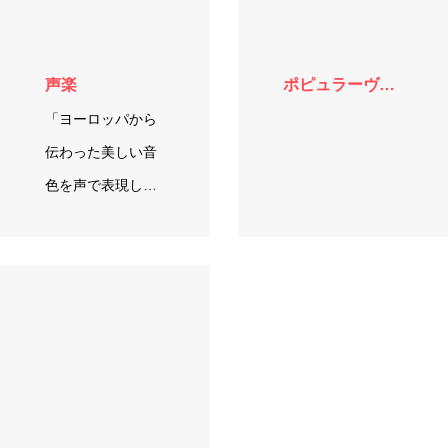
声楽
ポピュラーヴォーカル
「ヨーロッパから
伝わった美しい音
色を声で表現しま
す」 クラッシック
を中心にまず、声
楽に必要な特…