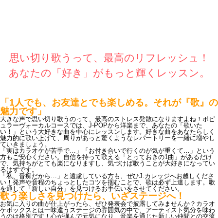
思い切り歌うって、最高のリフレッシュ！
あなたの「好き」がもっと輝くレッスン。
「1人でも、お友達とでも楽しめる。それが『歌』の
魅力です」
大きな声で思い切り歌うのって、最高のストレス発散になりますよね！ポピ
ュラーヴォーカルコースでは、J-POPから洋楽まで、あなたの「歌いた
い！」という大好きな曲を中心にレッスンします。好きな曲をあなたらしく
魅力的に歌い上げて、周りがあっと驚くようなレパートリーを一緒に増やし
ていきましょう。
「実はカラオケが苦手で…」「お付き合いで行くのが気が重くて…」という
方もご安心ください。自信を持って歌える「とっておきの1曲」があるだけ
で、気持ちがとても楽になりますし、気づけば歌うことが大好きになってい
るはずです。
「私、音痴だから…」と遠慮している方も、ぜひJ.カレッジへお越しくださ
い！発声や音程のちょっとしたコツを掴むことで、歌は必ず上達します。歌
を通して「新しい自分」を見つけるお手伝いをさせてください。
歌う楽しさを見つけたら、いざステージへ！
お気に入りの曲が仕上がったら、ぜひ発表会で披露してみませんか？カラオ
ケボックスとは一味違うステージの雰囲気の中で、アーティスト気分を味わ
うのは格別です！心が弾んで元気になり、音楽を通じた新しい仲間との交流