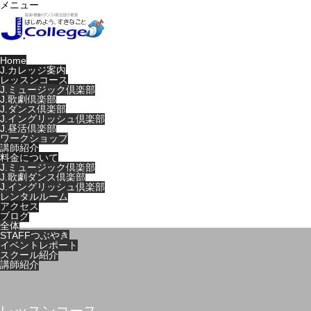
メニュー
Home
J.カレッジ案内
レッスンコース
J.ミュージック倶楽部
J.歌劇倶楽部
J.ダンス倶楽部
J.イングリッシュ倶楽部
J.昼活倶楽部
ワークショップ
講師紹介
料金について
J.ミュージック倶楽部
J.歌劇ダンス倶楽部
J.イングリッシュ倶楽部
レンタルルーム
アクセス
ブログ
全体
STAFFつぶやき
イベントレポート
スクール紹介
講師紹介