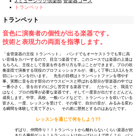
J.ミュージック倶楽部
管楽器コース
トランペット
トランペット
音色に演奏者の個性が出る楽器です。
技術と表現力の両面を指導します。
「金管楽器の主役 トランペット」 バンドでもオーケストラでも常に高
い音域をカバーするので、目立つ楽器です。このコースでは楽器の上達は
もちろん、主役として音楽を作る作り方も学ぶことができます。プロの吹
奏楽団で演奏する現役のプロフェッショナルが、優しく丁寧に1人1人を大
切にレッスンを行います。 先生の目標はトランペットファンを増やす
事。実際に音を出す部分のマウスピースと呼ばれる部分が管楽器の中では
一番小さく、音を出すのに少し苦労する楽器です。 だからこそ、我流で
はなく、プロの指導が必要な楽器です。そして一度音が出だすとどんどん
成長します。中学、高校、一般バンドなどで、トランペットを吹いている
皆さん、一度、レッスンを受けて、その場で、自分の音が、みるみる変わ
る瞬間を体験して見て下さい。 その差に歴然とするのはあなたです。
レッスンを通じて何をしよう??
ずばり、仲間作り！！トランペットから離れらないくらい楽器が好
きなる腕前ゲット！トランペットはやっぱり一人で吹くより、バン