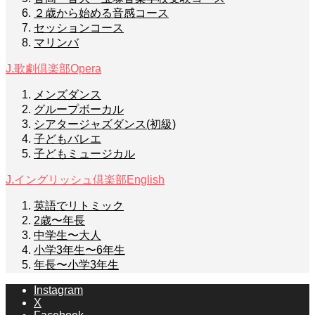
２歳から始める音感コース
セッションコース
マリンバ
J.歌劇倶楽部
Opera
メンズダンス
グループボーカル
シアタージャズダンス(初級)
子どもバレエ
子どもミュージカル
J.イングリッシュ倶楽部
English
英語でリトミック
2歳〜年長
中学生〜大人
小学3年生〜6年生
年長〜小学3年生
Instagram
X