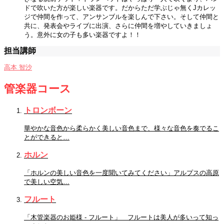
ドで吹いた方が楽しい楽器です。だからただ学ぶじゃ無くJカレッ
ジで仲間を作って、アンサンブルを楽しんで下さい。そして仲間と
共に、発表会やライブに出演、さらに仲間を増やしていきましょ
う。意外に女の子も多い楽器ですよ！！
担当講師
高本 智沙
管楽器コース
トロンボーン
華やかな音色から柔らかく美しい音色まで、様々な音色を奏でるこ
とができると…
ホルン
「ホルンの美しい音色を一度聞いてみてください」アルプスの高原
で美しい空気…
フルート
「木管楽器のお姫様 - フルート」 フルートは美人が多いって知っ